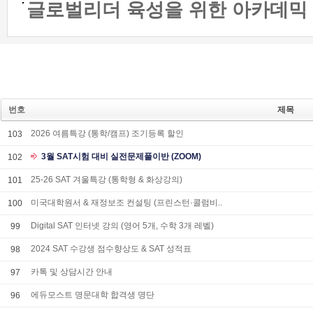
글로벌리더 육성을 위한 아카데믹 프
번호
제목
2026 여름특강 (통학/캠프) 조기등록 할인
103
3월 SAT시험 대비 실전문제풀이반 (ZOOM)
102
25-26 SAT 겨울특강 (통학형 & 화상강의)
101
미국대학원서 & 재정보조 컨설팅 (프린스턴·콜럼비..
100
Digital SAT 인터넷 강의 (영어 5개, 수학 3개 레벨)
99
2024 SAT 수강생 점수향상도 & SAT 성적표
98
카톡 및 상담시간 안내
97
에듀모스트 명문대학 합격생 명단
96