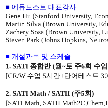
■ 에듀모스트 대표강사
Gene Hu (Stanford University, Eco
Martin Silva (Brown University, Ed
Zachery Sosa (Brown University, Li
Steven Park (Johns Hopkins, Neuro
■ 개설과목 및 스케줄
1. SATI
종합반
(
월
~
토 주
6
회 수업
[CR/W
수업
5
시간
+
단어테스트
30
2. SATI Math / SATII (
주
5
회
)
[SATI Math, SATII Math2C,Chem,B