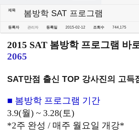
제목
봄방학 SAT 프로그램
등록자
관리자
등록일
2015-02-12
조회수
744,175
2015 SAT 봄방학 프로그램 
2065
SAT만점 출신
TOP
강사진의 고득
■ 봄방학 프로그램 기간
3.9(
월
) ~ 3.28(
토
)
*2
주 완성
/
매주 월요일 개강
*