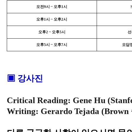
오전
9
시
~
오후
1
시
오후
1
시
~
오후
2
시
오후
2 ~
오후
5
시
선
오후
5
시
~
오후
7
시
오답
▣ 강사진
Critical Reading: Gene Hu (Sta
Writing: Gerardo Tejada (Brow