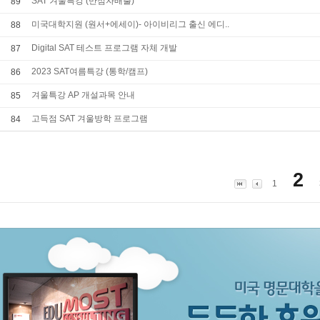
SAT 겨울특강 (만점자배출)
89
미국대학지원 (원서+에세이)- 아이비리그 출신 에디..
88
Digital SAT 테스트 프로그램 자체 개발
87
2023 SAT여름특강 (통학/캠프)
86
겨울특강 AP 개설과목 안내
85
고득점 SAT 겨울방학 프로그램
84
2
1