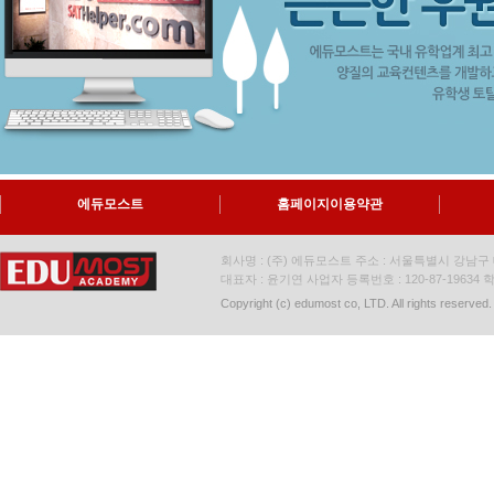
에듀모스트
홈페이지이용약관
회사명 : (주) 에듀모스트 주소 : 서울특별시 강남구 대
대표자 : 윤기연 사업자 등록번호 : 120-87-19634
학
Copyright (c) edumost co, LTD. All rights reserved.