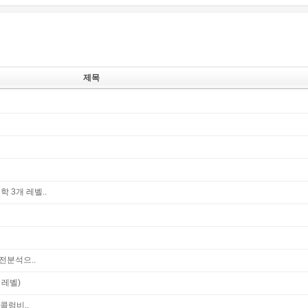
제목
학 3개 레벨..
전분석으..
개 레벨)
콜럼비..