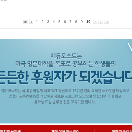
1
2
3
4
5
6
7
8
9
10
이지이용약관
개인정보취급방침
이메일수집