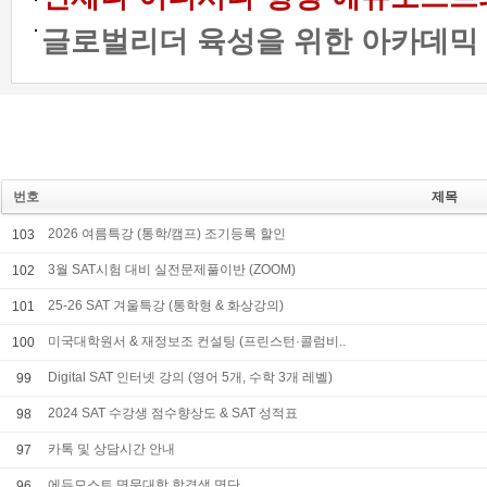
글로벌리더 육성을 위한 아카데믹 프
번호
제목
2026 여름특강 (통학/캠프) 조기등록 할인
103
3월 SAT시험 대비 실전문제풀이반 (ZOOM)
102
25-26 SAT 겨울특강 (통학형 & 화상강의)
101
미국대학원서 & 재정보조 컨설팅 (프린스턴·콜럼비..
100
Digital SAT 인터넷 강의 (영어 5개, 수학 3개 레벨)
99
2024 SAT 수강생 점수향상도 & SAT 성적표
98
카톡 및 상담시간 안내
97
에듀모스트 명문대학 합격생 명단
96