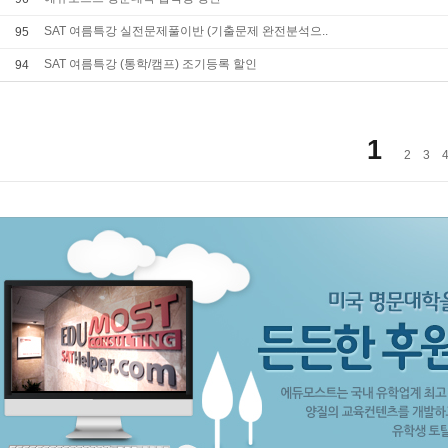
SAT 여름특강 실전문제풀이반 (기출문제 완전분석으..
95
SAT 여름특강 (통학/캠프) 조기등록 할인
94
1
2
3