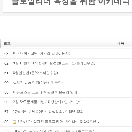
글로벌리더 육성을 위한 아카데믹 프
번호
제목
미국대학컨설팅 (커먼앱 및 UC 원서)
63
9월/10월 SAT시험대비 실전반(오프라인/온라인수업)
62
8월실전반 (온/오프라인수업)
61
실시간 Live 강의(여름방학특강)
60
에듀모스트 코로나19 관련 학원운영 안내
59
2월 SAT 문제풀이반 / 화상강의 / 인터넷 강의
58
12월 SAT문제풀이반 / 화상강의 / 인터넷 강의
57
의대/약대 컬리지 프로그램 (예비신입생 및 1-2학년 ..
56
10월 SAT 실전문제풀이반 개강 (매주 토 / 추석연휴 / ..
55