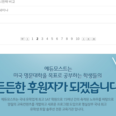
 입시전략 비교
 세미나
1
2
3
4
5
6
7
8
9
10