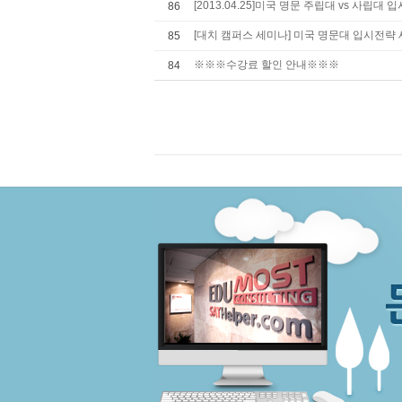
[2013.04.25]미국 명문 주립대 vs 사립대
86
[대치 캠퍼스 세미나] 미국 명문대 입시전략
85
※※※수강료 할인 안내※※※
84